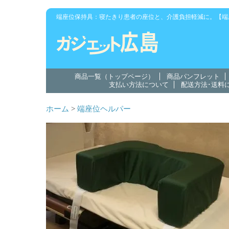
端座位保持具：寝たきり患者の座位と、介護負担軽減に。【端
商品一覧（トップページ）
商品パンフレット
支払い方法について
配送方法･送料
ホーム
>
端座位ヘルパー