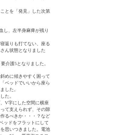
。
たことを「発見」した次第
内出血し、左半身麻痺が残り
は寝返りも打てない、座る
形さん状態となりました
、要介護5となりました。
も斜めに傾きやすく困って
、「ベッドでいいから座ら
れました。
ました。
、V字にした空間に横座
あって支えられず、その隙
を作るべきか・・・？など
ベッドをフラットにして
とを思いつきました。電池