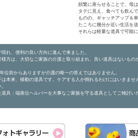
頻繁に座らせることで、母は
タテに見え、食べても飲ん
ものの、ギャッチアップ＆
たころに幾分か近い生活を
それらは軽量な道具で可能
が現れ、便利の良い方向に進んで来ました。
皆様方は、大切なご家族の介護と取り組まれ、良い道具はないもの
0年位前からありますが介護の唯一の答えではありません。
子は本来、移動の道具です。ケアする人が倒れるわけにはいきませ
い。
た道具：端座位ヘルパーを大事なご家族を守る道具としてご検討い