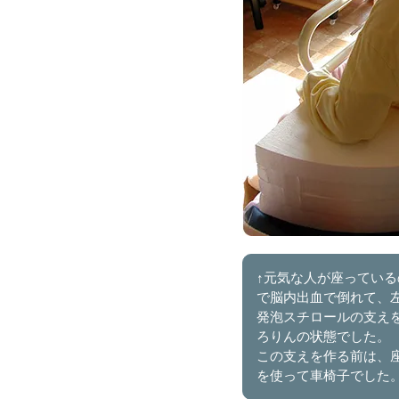
↑元気な人が座ってい
で脳内出血で倒れて、
発泡スチロールの支え
ろりんの状態でした。
この支えを作る前は、
を使って車椅子でした