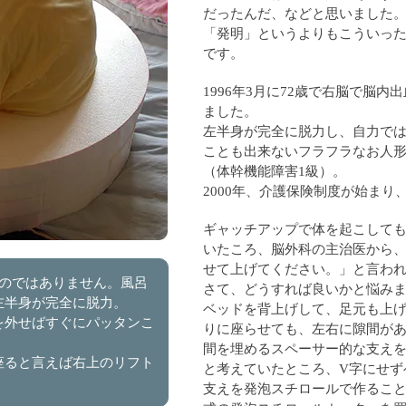
だったんだ、などと思いました
「発明」というよりもこういっ
です。
1996年3月に72歳で右脳で脳
ました。
左半身が完全に脱力し、自力で
ことも出来ないフラフラなお人
（体幹機能障害1級）。
2000年、介護保険制度が始まり
ギャッチアップで体を起こして
いたころ、脳外科の主治医から
せて上げてください。」と言わ
るのではありません。風呂
さて、どうすれば良いかと悩み
左半身が完全に脱力。
ベッドを背上げして、足元も上げ
を外せばすぐにパッタンこ
りに座らせても、左右に隙間が
間を埋めるスペーサー的な支え
座ると言えば右上のリフト
と考えていたところ、V字にせず
。
支えを発泡スチロールで作るこ