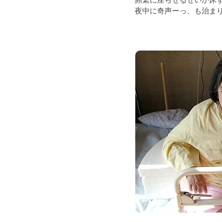
頻繁に座らせるせいか床
夜中に奇声ーっ、も治ま