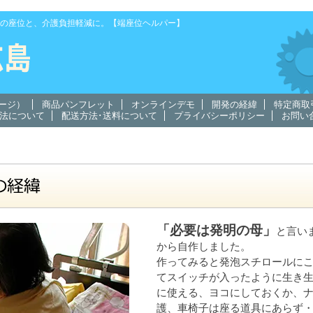
の座位と、介護負担軽減に。【端座位ヘルパー】
ージ）
商品パンフレット
オンラインデモ
開発の経緯
特定商取
法について
配送方法･送料について
プライバシーポリシー
お問い
「必要は発明の母」
と言い
から自作しました。
作ってみると発泡スチロールに
てスイッチが入ったように生き
に使える、ヨコにしておくか、
護、車椅子は座る道具にあらず