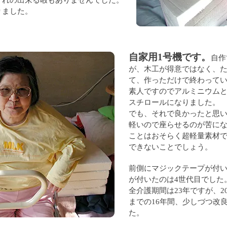
ずれの出来る暇もありませんでした。
りました。
自家用1号機です。
自作
が、木工が得意ではなく、
て、作っただけで終わって
素人ですのでアルミニウム
スチロールになりました。
でも、それで良かったと思
軽いので座らせるのが苦に
ことはおそらく超軽量素材
できないことでしょう。
前側にマジックテープが付い
が付いたのは4世代目でした
全介護期間は23年ですが、20
までの16年間、少しづつ改
た。