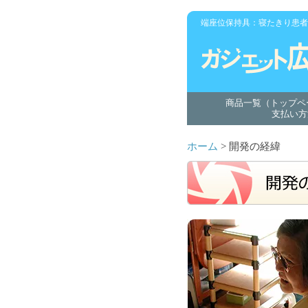
端座位保持具：寝たきり患者
商品一覧（トップペ
支払い方
ホーム
> 開発の経緯