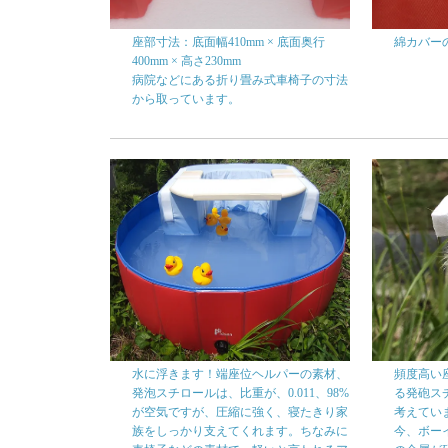
座部寸法：底面幅410mm × 底面奥行
綿カバー
400mm × 高さ230mm
病院などにある折り畳み式車椅子の寸法
から取っています。
水に浮きます！端座位ヘルパーの素材、
頻度高い
発泡スチロールは、比重が、0.011、98%
る発砲ス
が空気ですが、圧縮に強く、寝たきり家
考えてい
族をしっかり支えてくれます。ちなみに
今、ボーイ