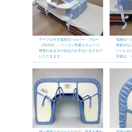
テーブル付き端座位ヘルパー・ブルー
端座位ヘ
（TH410t）。パソコン作業もスムーズ。
部材がな
障害のある方の自立のお手伝いをさせて
いいただ
いただきます。
写真は、
綿＋発泡スチロールなので、寝具を痛め
洗濯の時