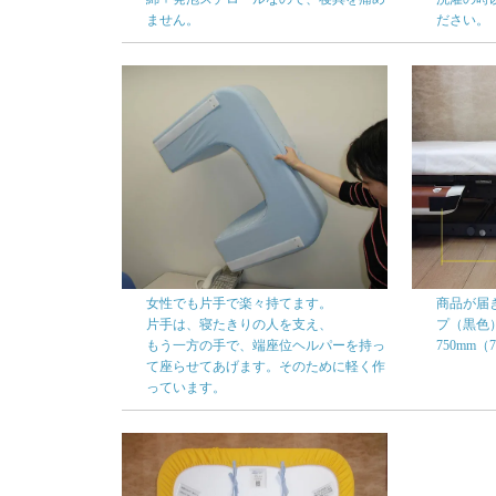
ません。
ださい。
女性でも片手で楽々持てます。
商品が届
片手は、寝たきりの人を支え、
プ（黒色
もう一方の手で、端座位ヘルパーを持っ
750mm
て座らせてあげます。そのために軽く作
っています。