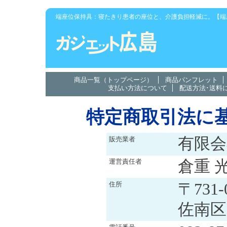
端座位保持具：寝たきり患者の座位と、介護負担軽減に。【端
商品一覧（トップページ）
商品パンフレット
支払い方法について
配送方法･送料
特定商取引法に
有限
販売業者
倉重 
運営責任者
〒731
住所
佐南区