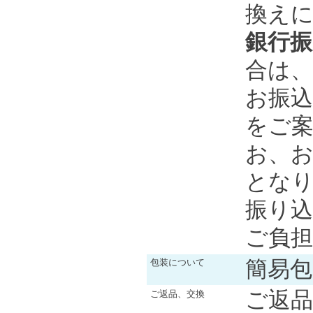
換え
銀行振
合は、
お振込
をご
お、お
とな
振り
ご負
簡易
包装について
ご返品
ご返品、交換