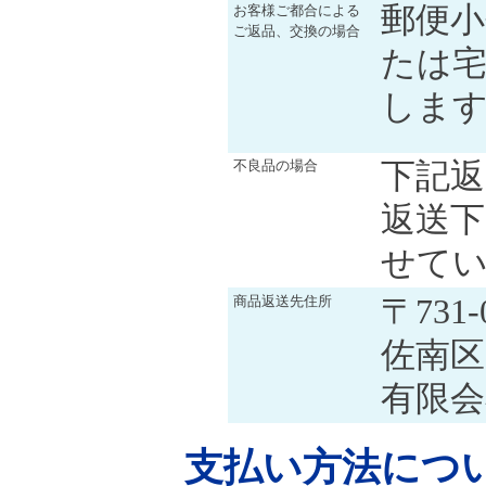
郵便
お客様ご都合による
ご返品、交換の場合
たは
しま
下記
不良品の場合
返送下
せて
〒731
商品返送先住所
佐南区
有限
支払い方法につ