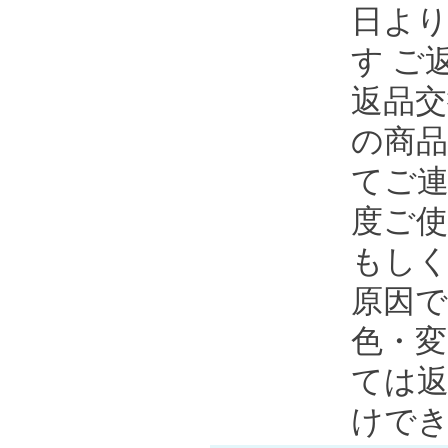
日より
す ご
返品交
の商品
てご
度ご
もし
原因で
色・
ては返
けで