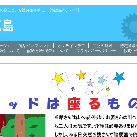
の座位と、介護負担軽減に。【端座位ヘルパー】
ージ）
商品パンフレット
オンラインデモ
開発の経緯
特定商取
法について
配送方法･送料について
プライバシーポリシー
お問い