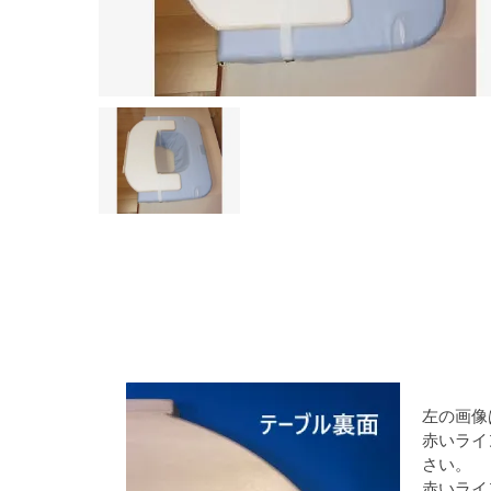
左の画像
赤いライ
さい。
赤いライ