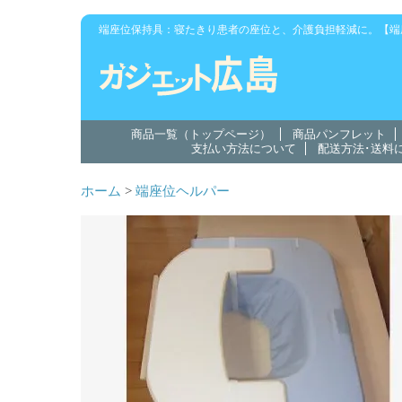
端座位保持具：寝たきり患者の座位と、介護負担軽減に。【端
商品一覧（トップページ）
商品パンフレット
支払い方法について
配送方法･送料
ホーム
>
端座位ヘルパー