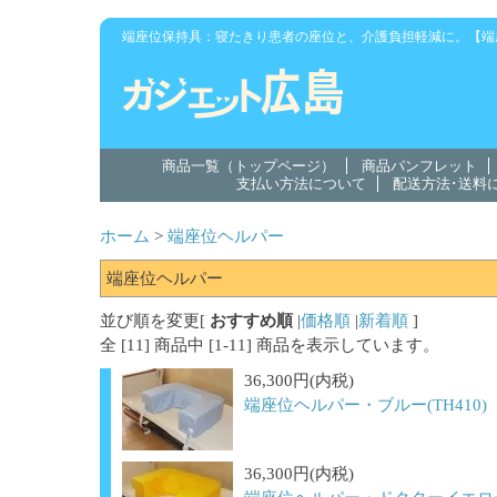
端座位保持具：寝たきり患者の座位と、介護負担軽減に。【端
商品一覧（トップページ）
商品パンフレット
支払い方法について
配送方法･送料
ホーム
>
端座位ヘルパー
端座位ヘルパー
並び順を変更
[
おすすめ順
|
価格順
|
新着順
]
全 [
11
] 商品中 [
1
-
11
] 商品を表示しています。
36,300円(内税)
端座位ヘルパー・ブルー(TH410)
36,300円(内税)